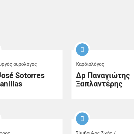
υργός ουρολόγος
Καρδιολόγος
José Sotorres
Δρ Παναγιώτης
anillas
Ξαπλαντέρης
τρος
Σύμβουλος ζωής /