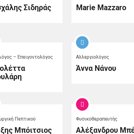
χάλης Σιδηράς
Marie Mazzaro
όγος – Επειγοντολόγος
Αλλεργιολόγος
ολέττα
Άννα Νάνου
υλάρη
υργική Πεπτικού
Φυσικοθεραπευτής
ξης Μπόιτσιος
Αλέξανδρου Μπ