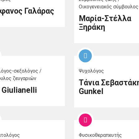
Οικογενειακός σύμβουλος
φανος Γαλάρας
Μαρία-Στέλλα
Ξηράκη
όγος-σεξολόγος /
Ψυχολόγος
υλος ζευγαριών
Τάνια Σεβαστάκ
Giulianelli
Gunkel
ατολόγος
Φυσικοθεραπευτής